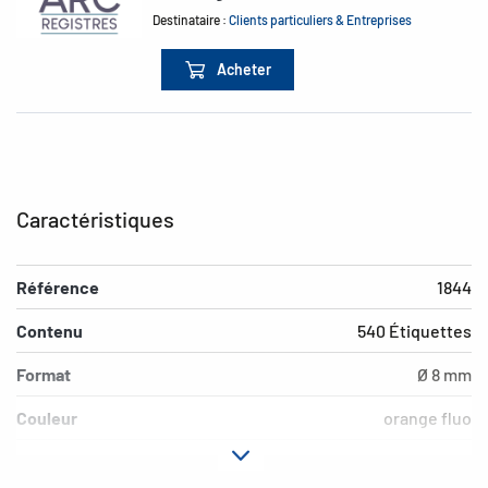
Destinataire :
Clients particuliers & Entreprises
Acheter
Caractéristiques
Référence
1844
Contenu
540 Étiquettes
Format
Ø 8 mm
Couleur
orange fluo
Propriété adhésive
adhésion permanente