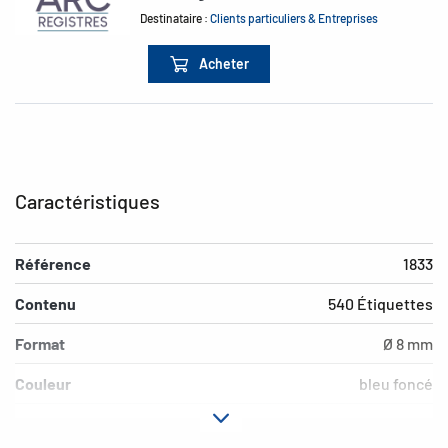
Destinataire :
Clients particuliers & Entreprises
Acheter
Caractéristiques
Référence
1833
Contenu
540 Étiquettes
Format
Ø 8 mm
Couleur
bleu foncé
Propriété adhésive
adhésion permanente