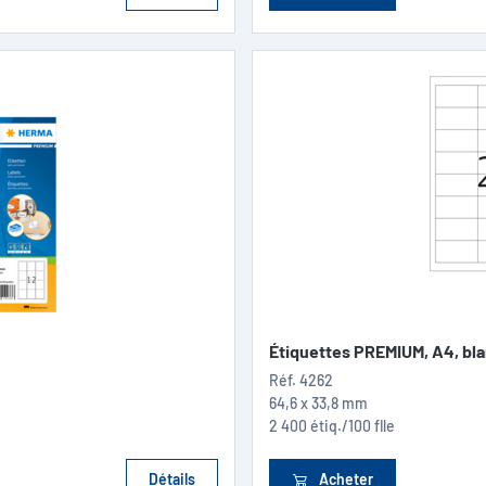
Étiquettes PREMIUM, A4, bl
Réf.
4262
64,6 x 33,8 mm
2 400 étiq./100 flle
Détails
Acheter