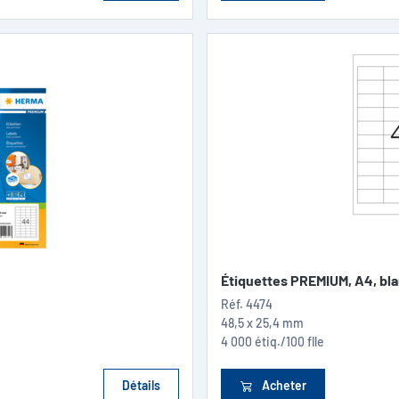
Étiquettes PREMIUM, A4, bl
Réf.
4474
48,5 x 25,4 mm
4 000 étiq./100 flle
Détails
Acheter