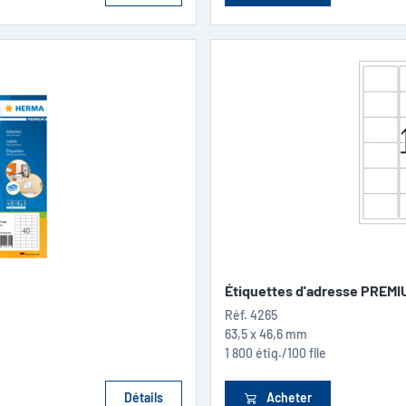
Étiquettes d'adresse PREMIU
Réf.
4265
63,5 x 46,6 mm
1 800 étiq./100 flle
Détails
Acheter