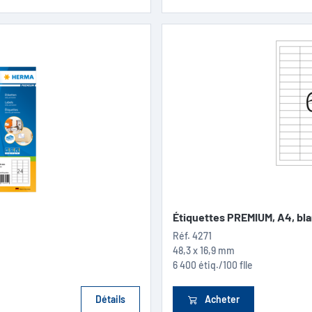
Étiquettes PREMIUM, A4, bl
Réf.
4271
48,3 x 16,9 mm
6 400 étiq./100 flle
Détails
Acheter