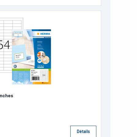
anches
Détails