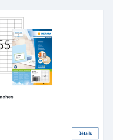
anches
Détails