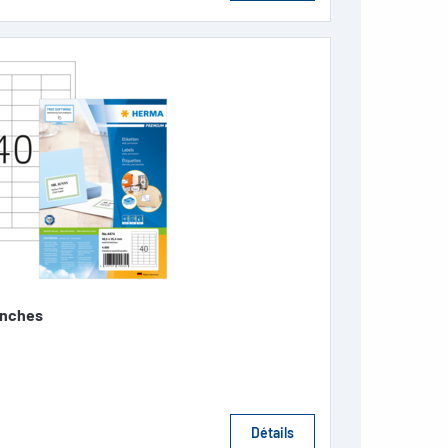
anches
Détails