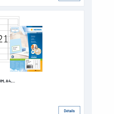
M, A4,...
Détails