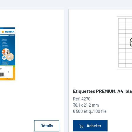
Étiquettes PREMIUM, A4, bl
Réf.
4270
38,1 x 21,2 mm
6 500 étiq./100 flle
Détails
Acheter