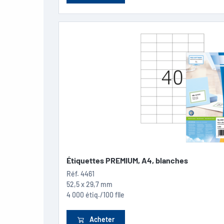
Étiquettes PREMIUM, A4, blanches
Réf.
4461
52,5 x 29,7 mm
4 000 étiq./100 flle
Acheter