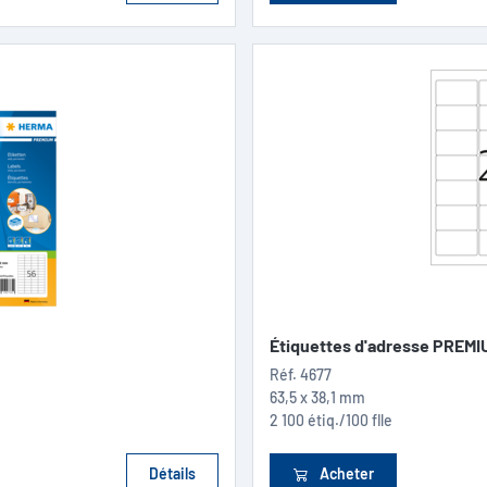
Étiquettes d'adresse PREMIU
Réf.
4677
63,5 x 38,1 mm
2 100 étiq./100 flle
Détails
Acheter