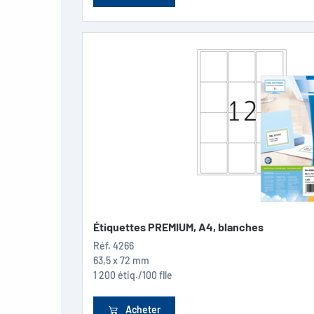
Étiquettes PREMIUM, A4, blanches
Réf.
4266
63,5 x 72 mm
1 200 étiq./100 flle
Acheter