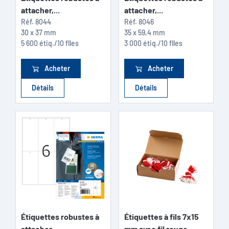
attacher,...
attacher,...
Réf.
8044
Réf.
8046
30 x 37 mm
35 x 59,4 mm
5 600 étiq./10 flles
3 000 étiq./10 flles
Acheter
Acheter
Détails
Détails
Étiquettes robustes à
Étiquettes à fils 7x15
attacher,...
mm avec fil rouge...