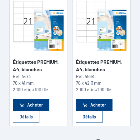
Étiquettes PREMIUM,
Étiquettes PREMIUM,
A4, blanches
A4, blanches
Réf.
4473
Réf.
4668
70 x 41 mm
70 x 42,3 mm
2 100 étiq./100 flle
2 100 étiq./100 flle
Acheter
Acheter
Détails
Détails