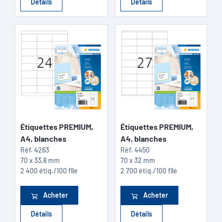
Détails
Détails
Étiquettes PREMIUM,
Étiquettes PREMIUM,
A4, blanches
A4, blanches
Réf.
4263
Réf.
4450
70 x 33,8 mm
70 x 32 mm
2 400 étiq./100 flle
2 700 étiq./100 flle
Acheter
Acheter
Détails
Détails