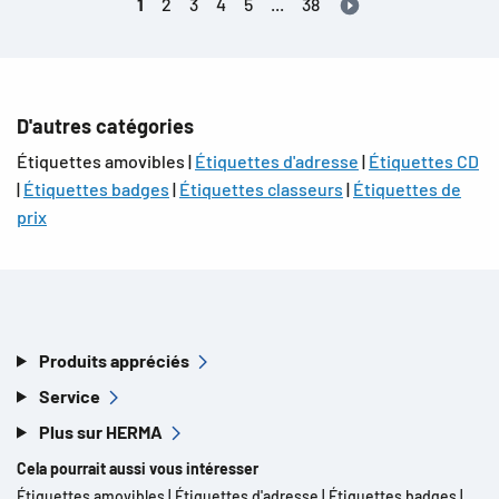
1
2
3
4
5
...
38
D'autres catégories
Étiquettes amovibles |
Étiquettes d'adresse
|
Étiquettes CD
|
Étiquettes badges
|
Étiquettes classeurs
|
Étiquettes de
prix
Produits appréciés
Service
Plus sur HERMA
Cela pourrait aussi vous intéresser
Étiquettes amovibles
|
Étiquettes d'adresse
|
Étiquettes badges
|