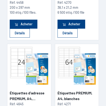
Réf.
4458
Réf.
4270
200 x 297 mm
38,1 x 21,2 mm
100 étiq./100 flles.
6 500 étiq./100 flle
Acheter
Acheter
Détails
Détails
Étiquettes d'adresse
Étiquettes PREMIUM,
PREMIUM, A4,...
A4, blanches
Réf.
4645
Réf.
4271