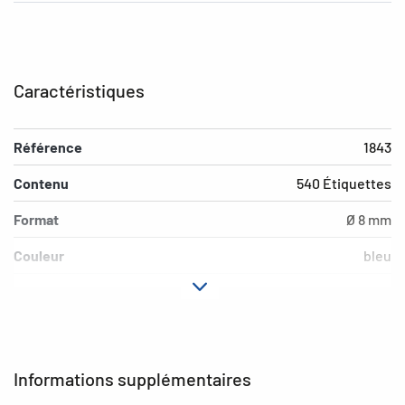
Caractéristiques
Référence
1843
Contenu
540 Étiquettes
Format
Ø 8 mm
Couleur
bleu
Propriété adhésive
adhésion permanente
Aptitude au marquage
inscription à main
EAN
4008705018432
Informations supplémentaires