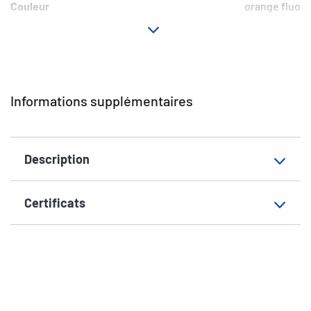
Couleur
orange fluo
Propriété adhésive
adhésion permanente
Aptitude au marquage
inscription à main
EAN
4008705018746
Informations supplémentaires
Description
Certificats