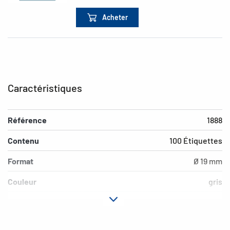
Acheter
Caractéristiques
Référence
1888
Contenu
100 Étiquettes
Format
Ø 19 mm
Couleur
gris
Propriété adhésive
adhésion permanente
Aptitude au marquage
inscription à main