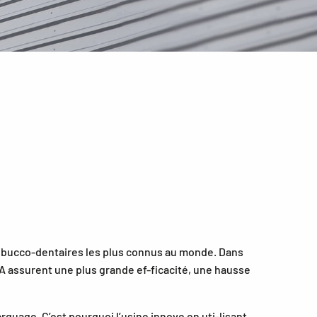
ns bucco-dentaires les plus connus au monde. Dans
MA assurent une plus grande ef-ficacité, une hausse
arquage. C’est pourquoi l’usine innove en uti-lisant