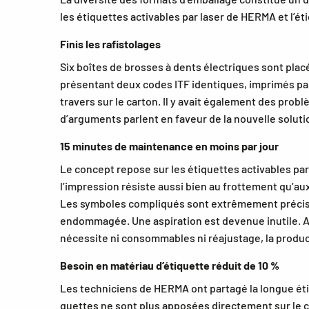
les étiquettes activables par laser de HERMA et l’ét
Finis les rafistolages
Six boîtes de brosses à dents électriques sont plac
présentant deux codes ITF identiques, imprimés par 
travers sur le carton. Il y avait également des prob
d’arguments parlent en faveur de la nouvelle solut
15 minutes de maintenance en moins par jour
Le concept repose sur les étiquettes activables par
l’impression résiste aussi bien au frottement qu’a
Les symboles compliqués sont extrêmement précis et 
endommagée. Une aspiration est devenue inutile. Au
nécessite ni consommables ni réajustage, la produ
Besoin en matériau d’étiquette réduit de 10 %
Les techniciens de HERMA ont partagé la longue éti
quettes ne sont plus apposées directement sur le ca