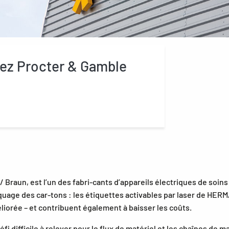
chez Procter & Gamble
/ Braun, est l’un des fabri-cants d’appareils électriques de soi
quage des car-tons : les étiquettes activables par laser de HER
liorée – et contribuent également à baisser les coûts.
i difficile à relever pour le flux de matériel et les chaînes de m