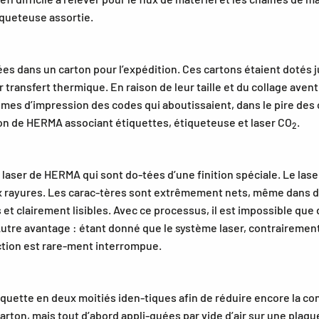
iqueteuse assortie.
ées dans un carton pour l’expédition. Ces cartons étaient dotés j
transfert thermique. En raison de leur taille et du collage avent
lèmes d’impression des codes qui aboutissaient, dans le pire des 
ion de HERMA associant étiquettes, étiqueteuse et laser CO
.
2
 laser de HERMA qui sont do-tées d’une finition spéciale. Le las
ux rayures. Les carac-tères sont extrêmement nets, même dans des
clairement lisibles. Avec ce processus, il est impossible que de
tre avantage : étant donné que le système laser, contrairement
ction est rare-ment interrompue.
quette en deux moitiés iden-tiques afin de réduire encore la co
rton, mais tout d’abord appli-quées par vide d’air sur une plaq