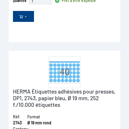
Prêt à être expédié
Quantité
HERMA Étiquettes adhésives pour presses,
DP1, 2743, papier bleu, Ø 19 mm, 252
f./10.000 étiquettes
Réf.
Format
2743
Ø 19 mm rond
Contenu