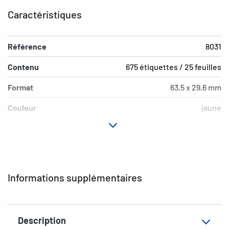
Caractéristiques
Référence
8031
Contenu
675 étiquettes / 25 feuilles
Format
63,5 x 29,6 mm
Couleur
jaune
Propriété adhésive
fortement adhésif
Type d’imprimante
Laser, Copy
Forme des coins
arrondi
Informations supplémentaires
Matériau
film, mat
Propriéte
résistant à l'intempérie, résistant
Description
supplémentaire
à l'eau de mer