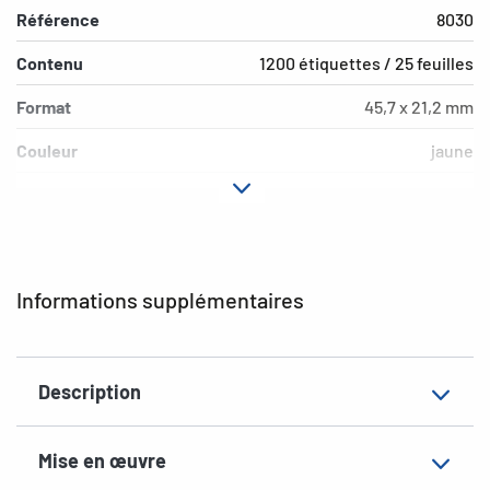
Référence
8030
Contenu
1200 étiquettes / 25 feuilles
Format
45,7 x 21,2 mm
Couleur
jaune
Propriété adhésive
fortement adhésif
Type d’imprimante
Laser, Copy
Forme des coins
arrondi
Informations supplémentaires
Matériau
film, mat
Propriéte
résistant à l'intempérie, résistant
Description
supplémentaire
à l'eau de mer
EAN
4008705080309
Mise en œuvre