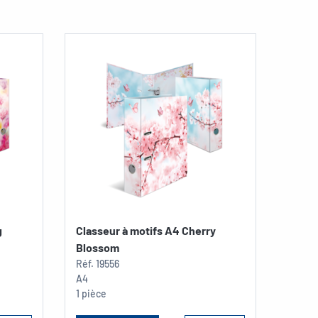
g
Classeur à motifs A4 Cherry
Blossom
Réf.
19556
A4
1 pièce