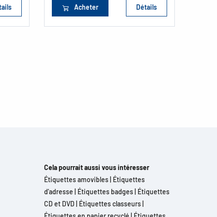
ails
Acheter
Détails
Cela pourrait aussi vous intéresser
Étiquettes amovibles
|
Étiquettes
d'adresse
|
Étiquettes badges
|
Étiquettes
CD et DVD
|
Étiquettes classeurs
|
Étiquettes en papier recyclé
|
Étiquettes