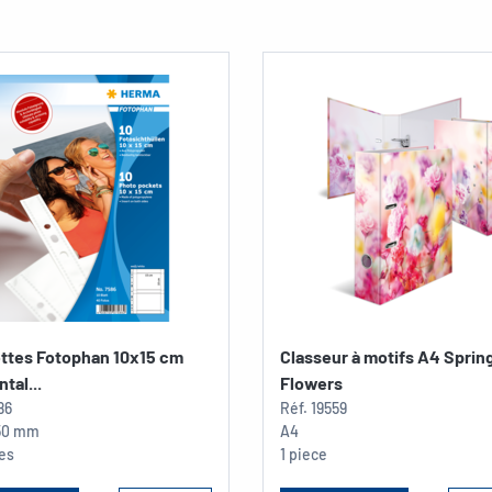
ttes Fotophan 10x15 cm
Classeur à motifs A4 Sprin
tal...
Flowers
86
Réf.
19559
150 mm
A4
ces
1 piece