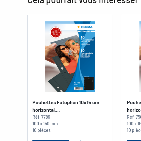
Pochettes Fotophan 10x15 cm
Poche
horizontal,...
horizon
Réf.
7786
Réf.
75
100 x 150 mm
100 x 
10 pièces
10 piè