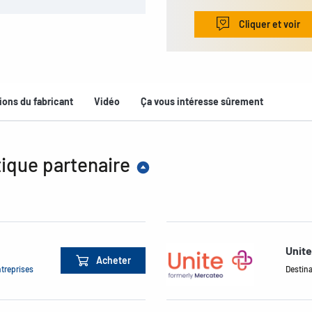
Cliquer et voir
ions du fabricant
Vidéo
Ça vous intéresse sûrement
ique partenaire
Unit
Acheter
ntreprises
Destina