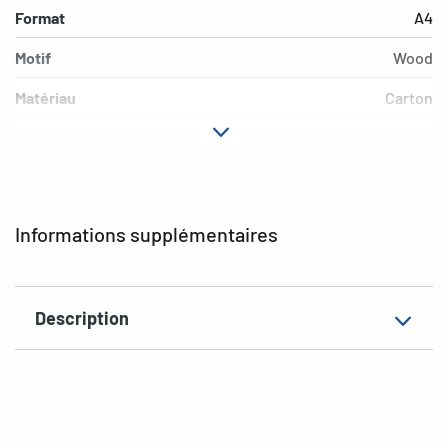
Format
A4
Motif
Wood
Matériau
Carton
Couleur
bariolé
Propriéte
Chemises élastiques
supplémentaire
Informations supplémentaires
EAN
4008705197762
Description