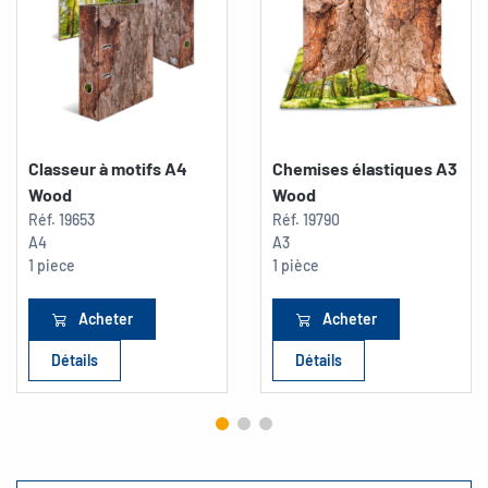
Classeur à motifs A4
Chemises élastiques A3
Wood
Wood
Réf.
19653
Réf.
19790
A4
A3
1 piece
1 pièce
Acheter
Acheter
Détails
Détails