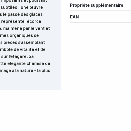
Propriéte supplémentaire
 subtiles : une œuvre
s le passé des glaces
EAN
 représente l'écorce
é, malmené par le vent et
ormes organiques se
es pièces s'assemblant
ymbole de vitalité et de
sur l'étagère. Sa
e cette élégante chemise de
ge à la nature – la plus