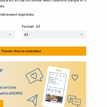
més
entièrement imprimés
Format:
A3
A3
Trouver chez un revendeur
ur
es articles
ualité d’HERMA