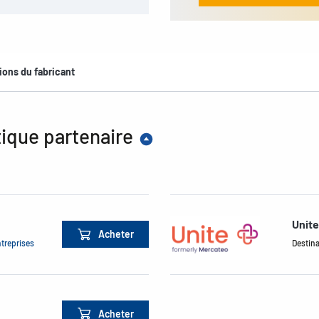
ions du fabricant
ique partenaire
Unit
Acheter
ntreprises
Destina
Acheter