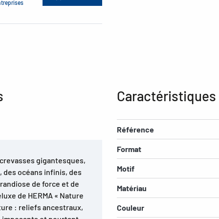
ntreprises
s
Caractéristiques
Référence
Format
s crevasses gigantesques,
Motif
 des océans infinis, des
grandiose de force et de
Matériau
eluxe de HERMA « Nature
ture : reliefs ancestraux,
Couleur
 imposants et pourtant