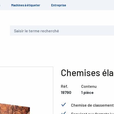
s
Machines à étiqueter
Entreprise
Recherche
Chemises éla
Réf.
Contenu
19790
1 pièce
Chemise de classement d
Convient aux formats jus