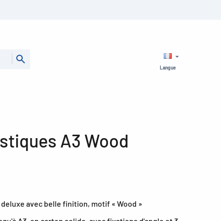
Langue
stiques A3 Wood
eluxe avec belle finition, motif « Wood »
qu'à A3, en carton solide, avec fixations d'angle et 3