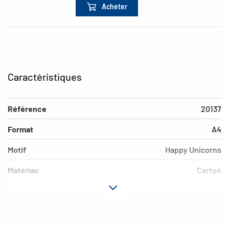
Acheter
Caractéristiques
Référence
20137
Format
A4
Motif
Happy Unicorns
Matériau
Carton
Propriéte
verso imprimé
supplémentaire
EAN
4008705201377