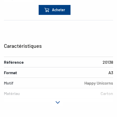
Acheter
Caractéristiques
Référence
20138
Format
A3
Motif
Happy Unicorns
Matériau
Carton
Propriéte
verso imprimé
supplémentaire