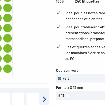
1865
240 Étiquettes
Idéal pour les notes rap
échéances et planifier
Idéal pour tableaux d'aff
présentations, brainsto
marchandises, préparati
Les étiquettes adhésive
les machines à écrire c
au PC
Couleur:
vert
vert
Format:
Ø 13 mm
Ø 13 mm