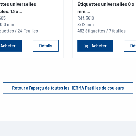
ttes universelles
Étiquettes universelles 8 x 
les, 13 x...
mm,...
605
Réf.
3610
 40,0 mm
8x12 mm
quettes / 24 Feuilles
462 étiquettes / 7 feuilles
Acheter
Détails
Acheter
Dét
Retour à l’aperçu de toutes les HERMA Pastilles de couleurs