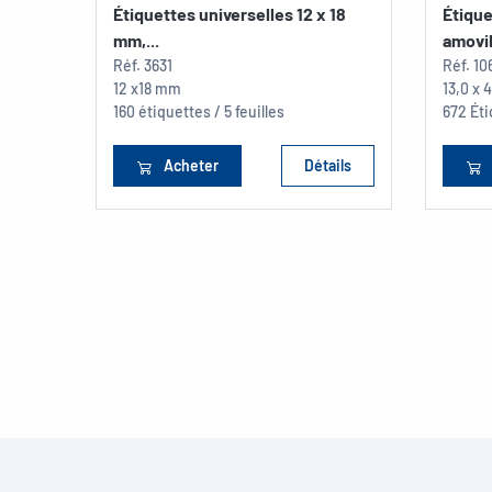
Étiquettes universelles 12 x 18
Étique
mm,...
amovib
Réf.
3631
Réf.
10
12 x18 mm
13,0 x
160 étiquettes / 5 feuilles
672 Éti
Acheter
Détails