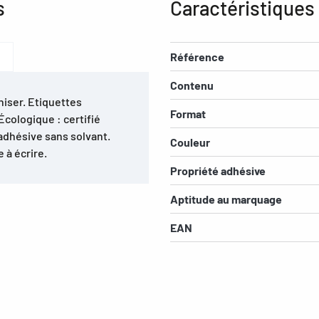
s
Caractéristiques
Référence
Contenu
niser. Etiquettes
Format
Écologique : certifié
oadhésive sans solvant.
Couleur
 à écrire.
Propriété adhésive
Aptitude au marquage
EAN