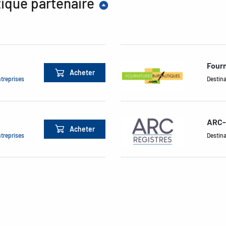
ique partenaire
Four
Acheter
ntreprises
Destina
ARC-
Acheter
ntreprises
Destina