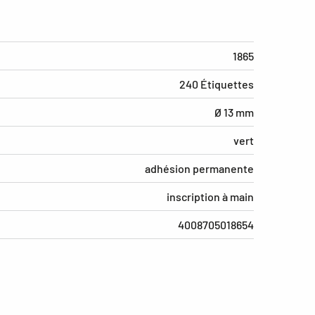
1865
240 Étiquettes
Ø 13 mm
vert
adhésion permanente
inscription à main
4008705018654