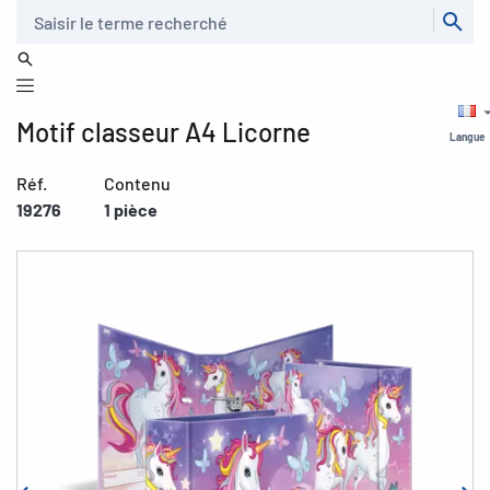
Recherche
Motif classeur A4 Licorne
Langue
Réf.
Contenu
19276
1 pièce