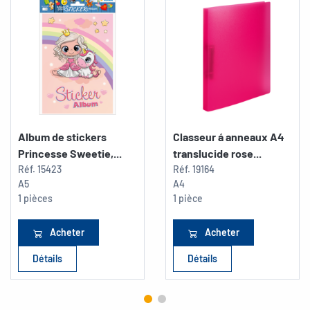
Album de stickers
Classeur á anneaux A4
Princesse Sweetie,...
translucide rose...
Réf.
15423
Réf.
19164
A5
A4
1 pièces
1 pièce
Acheter
Acheter
Détails
Détails