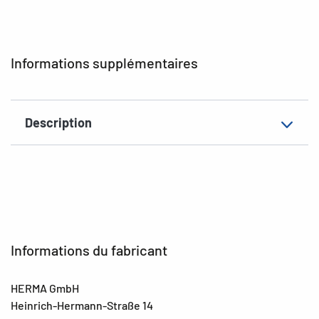
Version
mécanisme de levier
Propriéte
verso imprimé
Informations supplémentaires
supplémentaire
EAN
4008705192767
Description
Informations du fabricant
HERMA GmbH
Heinrich-Hermann-Straße 14