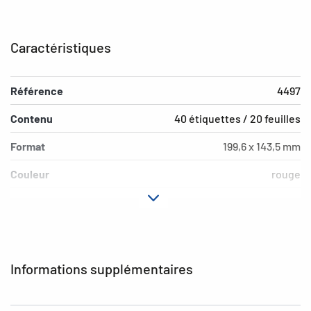
Caractéristiques
Référence
4497
Contenu
40 étiquettes / 20 feuilles
Format
199,6 x 143,5 mm
Couleur
rouge
Propriété adhésive
amovible
Type d’imprimante
Laser, Copy, Ink
Forme des coins
arrondi
Informations supplémentaires
Matériau
papier mat