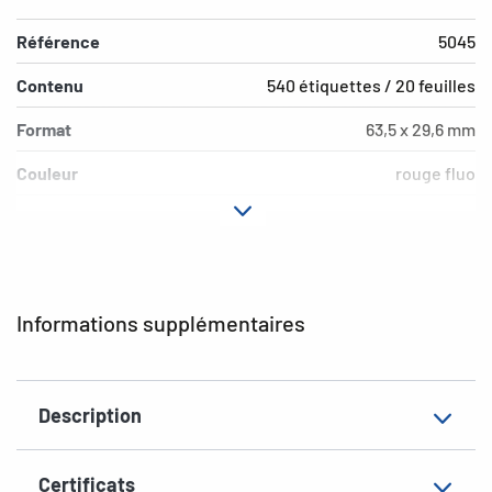
Référence
5045
Contenu
540 étiquettes / 20 feuilles
Format
63,5 x 29,6 mm
Couleur
rouge fluo
Propriété adhésive
adhésion permanente
Type d’imprimante
Laser, Copy, Ink
Forme des coins
arrondi
Informations supplémentaires
Matériau
papier mat
Propriéte
Signalétiques
Description
supplémentaire
EAN
4008705050456
Certificats