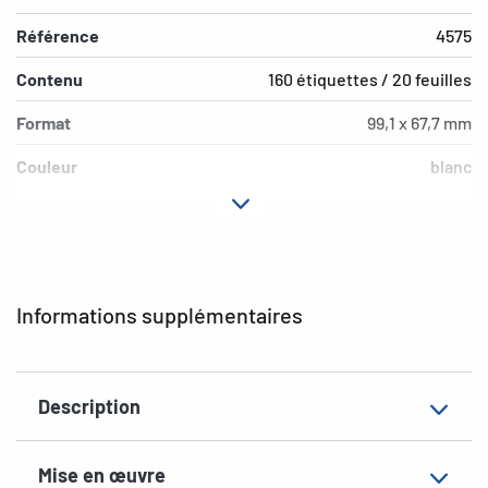
Référence
4575
Contenu
160 étiquettes / 20 feuilles
Format
99,1 x 67,7 mm
Couleur
blanc
Propriété adhésive
amovible
Type d’imprimante
Laser, Copy
Forme des coins
arrondi
Informations supplémentaires
Matériau
Film, mat
Propriéte
résistant à l'à l'intempérie
Description
supplémentaire
EAN
4008705045759
Mise en œuvre