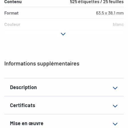
Contenu
525 étiquettes / 25 feuilles
Format
63,5 x 38,1 mm
Couleur
blanc
Propriété adhésive
adhésion permanente
Type d’imprimante
Laser, Copy
Forme des coins
arrondi
Informations supplémentaires
Matériau
papier brillant
Propriéte
qualité photo
Description
supplémentaire
EAN
4008705049047
Certificats
Mise en œuvre