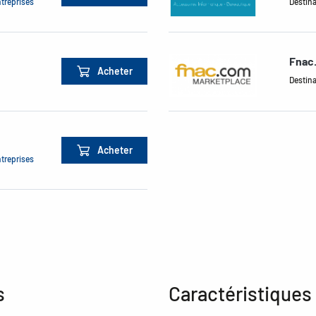
ntreprises
Destina
Fnac
Acheter
Destina
Acheter
ntreprises
s
Caractéristiques