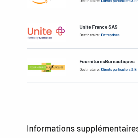
Destinataire :
Clients particuliers & E
Unite France SAS
Destinataire :
Entreprises
FournituresBureautiques
Destinataire :
Clients particuliers & E
Informations supplémentaire