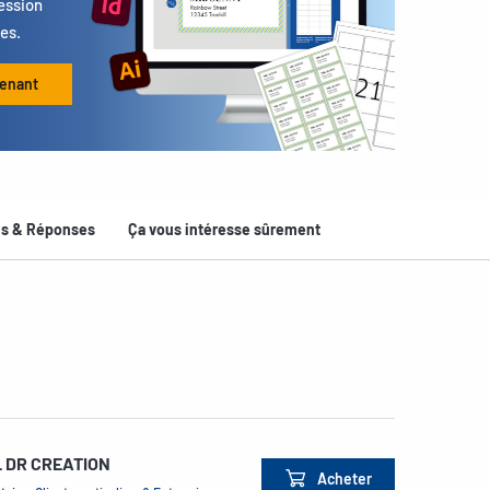
ession
es.
enant
ns & Réponses
Ça vous intéresse sûrement
 DR CREATION
Acheter