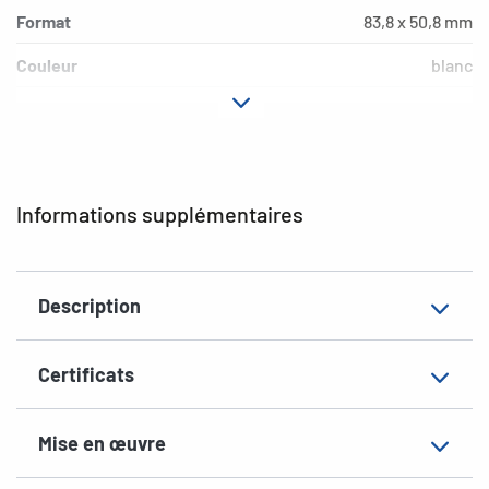
Format
83,8 x 50,8 mm
Couleur
blanc
Propriété adhésive
permanent
Type d’imprimante
Laser, Copy, Ink
Forme des coins
arrondi
Informations supplémentaires
Matériau
papier mat
EAN
4008705050289
Description
Certificats
Mise en œuvre