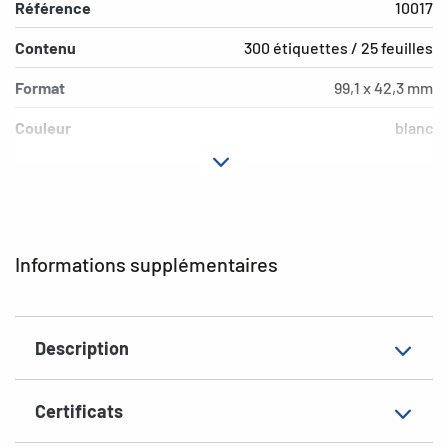
Référence
10017
Contenu
300 étiquettes / 25 feuilles
Format
99,1 x 42,3 mm
Couleur
blanc
Propriété adhésive
amovible
Type d’imprimante
Laser, Copy, Ink
Forme des coins
arrondi
Informations supplémentaires
Matériau
papier mat
Convient pour
pour enveloppes longues
Description
EAN
4008705100175
Certificats