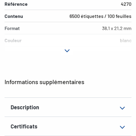
Référence
4270
Contenu
6500 étiquettes / 100 feuilles
Format
38,1 x 21,2 mm
Couleur
blanc
Propriété adhésive
permanent
Type d’imprimante
Laser, Copy, Ink
Forme des coins
pointu
Informations supplémentaires
Matériau
papier mat
EAN
4008705042703
Description
Certificats