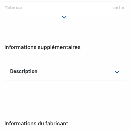
Matériau
carton
Version
mécanisme de levier
Propriéte
verso imprimé
supplémentaire
Informations supplémentaires
EAN
4008705200646
Description
Informations du fabricant