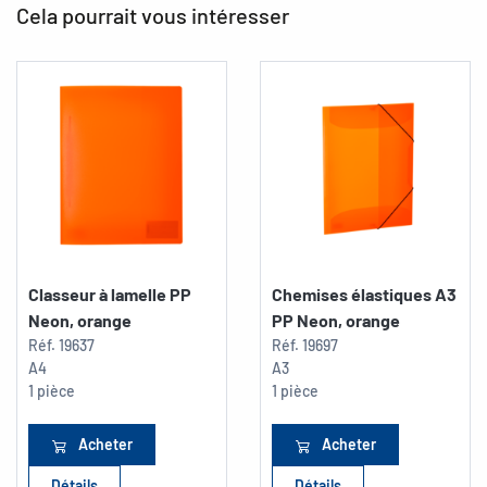
Cela pourrait vous intéresser
Classeur à lamelle PP
Chemises élastiques A3
Neon, orange
PP Neon, orange
Réf.
19637
Réf.
19697
A4
A3
1 pièce
1 pièce
Acheter
Acheter
Détails
Détails