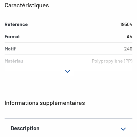
Caractéristiques
Référence
19504
Format
A4
Motif
240
Matériau
Polypropylène (PP)
Couleur
rouge
Propriéte
Chemises élastiques
supplémentaire
Informations supplémentaires
EAN
4008705195041
Description