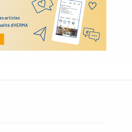
es articles
ualité d’HERMA