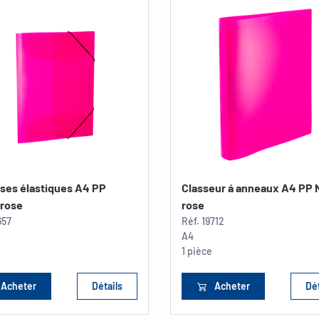
ses élastiques A4 PP
Classeur á anneaux A4 PP 
 rose
rose
657
Réf.
19712
A4
1 pièce
Acheter
Détails
Acheter
Dét