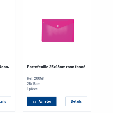
Neon,
Portefeuille 25x18cm rose foncé
Pupit
Réf.
20058
Réf.
1
25x18cm
198 x 
1 pièce
1 pièc
ails
Acheter
Détails