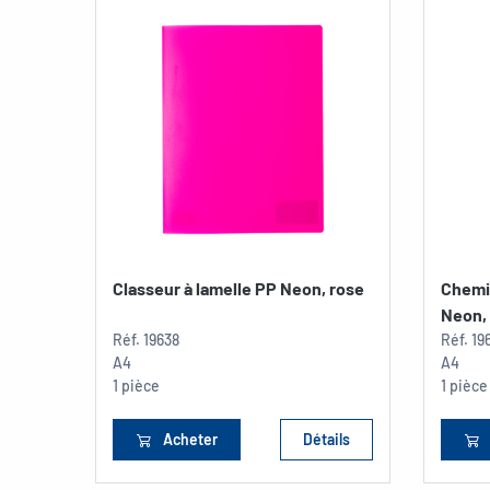
Classeur à lamelle PP Neon, rose
Chemi
Neon,
Réf.
19638
Réf.
19
A4
A4
1 pièce
1 pièce
Acheter
Détails