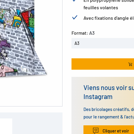
feuilles volantes
Avec fixations d'angle é
Format:
A3
A3
Viens nous voir s
Instagram
Des bricolages créatifs, d
pour le rangement & l’act
Cliquer et voir