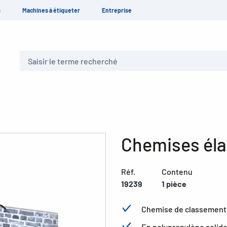
s
Machines à étiqueter
Entreprise
Recherche
Chemises élas
Réf.
Contenu
19239
1 pièce
Chemise de classement 
En polypropylène solide,