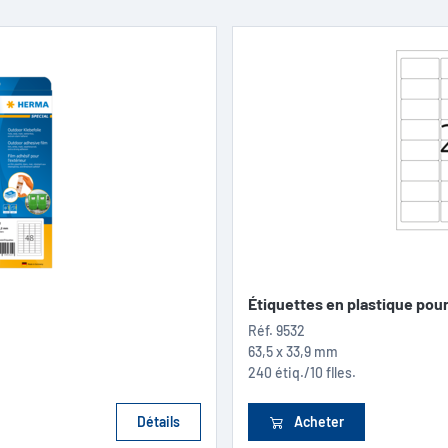
Étiquettes en plastique pour.
Réf.
9532
63,5 x 33,9 mm
240 étiq./10 flles.
Détails
Acheter