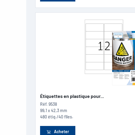
Étiquettes en plastique pour...
Réf.
9538
99,1 x 42,3 mm
480 étiq./40 flles.
Acheter