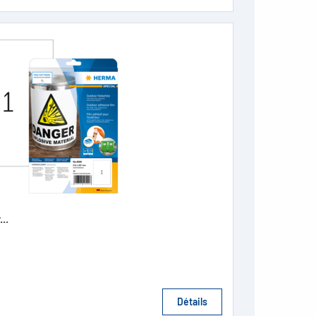
..
Détails