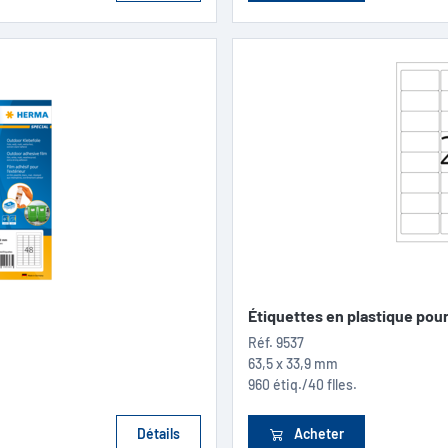
Étiquettes en plastique pour.
Réf.
9537
63,5 x 33,9 mm
960 étiq./40 flles.
Détails
Acheter