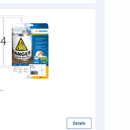
..
Détails