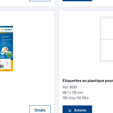
Étiquettes en plastique pour.
Réf.
9539
99,1 x 139 mm
160 étiq./40 flles.
Détails
Acheter