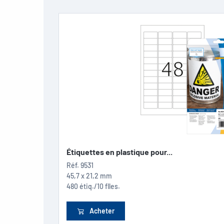
Étiquettes en plastique pour...
Réf.
9531
45,7 x 21,2 mm
480 étiq./10 flles.
Acheter