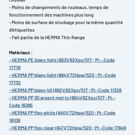
- Moins de changements de rouleaux, temps de
fonctionnement des machines plus long
- Moins de surface de stockage pour la même quantité
d'étiquettes
- Fait partie de la HERMA Thin Range
Matériaux :
- HERMA PE blanc light (853)/62Xpc/517 ; Pr.-.Code
17776
- HERMA PP blanc light (884)/72Hpw/520 ; Pr.-Code
17732
- HERMA PP blanc 40 (892)/62Xpc/517 ; Pr.-Code 11326
- HERMA PP 30 argent met tc (894)/62Xpc/517 ; Pr.-
Code 16385
- HERMA PP flex white (840)/72Hpw/520 ; Pr.-Code
18106
- HERMA PP flex clear (847)/72Hpw/520 ; Pr.-Code 17849