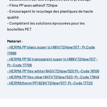
- Films PP avec adhésif 72Hpw
- Encouragent le recyclage des plastiques de haute
qualité
- Complètent les solutions éprouvées pour les
bouteilles PET
Matériel :
- HERMA PP blanc super tc (881)/72Hpw/517 ; Pr.Code
17689
- HERMA PP 50 transparent super tc (886)/72Hpw/517 ;
Pr.-Code 17706
- HERMA PP flex white (840)/72Hpw/520 Pr.-Code 18106
- HERMA PP flex clear (847)/72Hpw/520; Pr.-Code 17849
- HERMAtherm PP (828)/72Hpw/517; Pr.-Code 17720