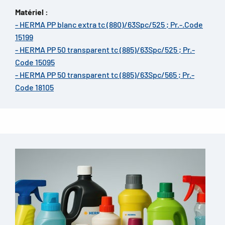
Matériel :
- HERMA PP blanc extra tc (880)/63Spc/525 ; Pr.-.Code
15199
- HERMA PP 50 transparent tc (885)/63Spc/525 ; Pr.-
Code 15095
- HERMA PP 50 transparent tc (885)/63Spc/565 ; Pr.-
Code 18105