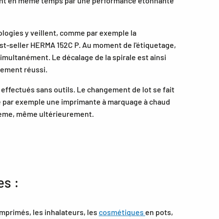
guent en même temps par une performance étonnante
ologies y veillent, comme par exemple la
st-seller HERMA 152C P. Au moment de l'étiquetage,
simultanément. Le décalage de la spirale est ainsi
tement réussi.
effectués sans outils. Le changement de lot se fait
me par exemple une imprimante à marquage à chaud
blème, même ultérieurement.
es :
omprimés, les inhalateurs, les
cosmétiques
en pots,