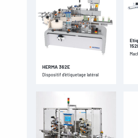
Eti
152
Mach
HERMA 362E
Dispositif d'étiquetage latéral