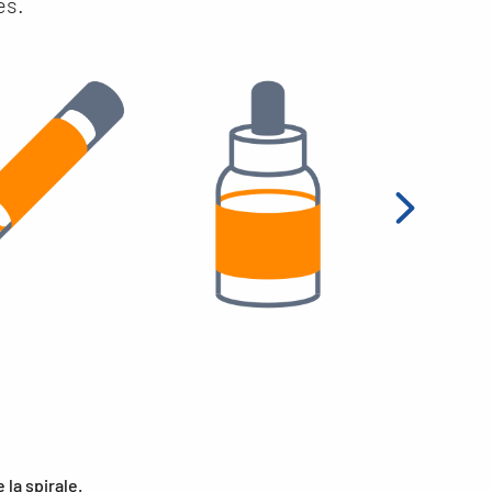
es.
la spirale.